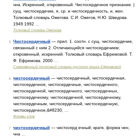
чна. Искренний, откровенный. Чистосердечное признание. |
сущ. чистосердечие, я, ср. и чистосердечность, и, жен.
Толковый словарь Ожегова. С.И. Ожегов, Н.Ю. Шведова.
1949 1992 …
Толковый словарь Ожегова
Чистосердечный
— прил. 1. соотн. с сущ. чистосердечие,
5
связанный с ним 2. Отличающийся чистосердечием;
откровенный, искренний. Толковый словарь Ефремовой. Т.
Ф. Ефремова. 2000 …
Современный толковый словарь русского языка Ефремовой
чистосердечный
— чистосердечный, чистосердечная,
6
чистосердечное, чистосердечные, чистосердечного,
чистосердечной, чистосердечного, чистосердечных,
чистосердечному, чистосердечной, чистосердечному,
чистосердечным, чистосердечный, чистосердечную,
чистосердечное,&#8230; …
Формы слов
чистосердечный
— чистосерд ечный; кратк. форма чен,
7
чна …