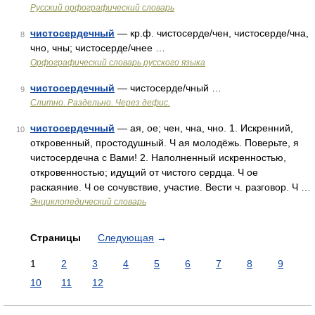
Русский орфографический словарь
чистосердечный
— кр.ф. чистосерде/чен, чистосерде/чна,
8
чно, чны; чистосерде/чнее …
Орфографический словарь русского языка
чистосердечный
— чистосерде/чный …
9
Слитно. Раздельно. Через дефис.
чистосердечный
— ая, ое; чен, чна, чно. 1. Искренний,
10
откровенный, простодушный. Ч ая молодёжь. Поверьте, я
чистосердечна с Вами! 2. Наполненный искренностью,
откровенностью; идущий от чистого сердца. Ч ое
раскаяние. Ч ое сочувствие, участие. Вести ч. разговор. Ч …
Энциклопедический словарь
Страницы
Следующая
→
1
2
3
4
5
6
7
8
9
10
11
12